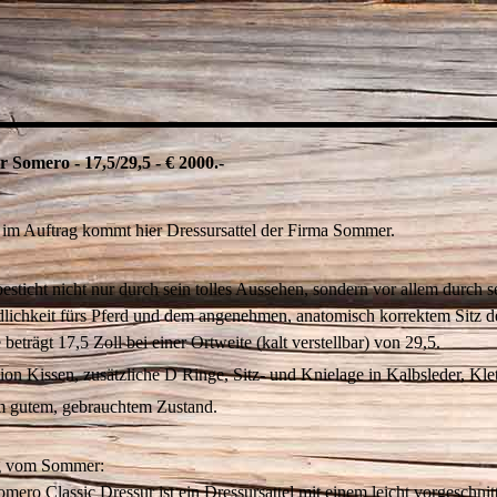
Somero - 17,5/29,5 - € 2000.-
im Auftrag kommt hier Dressursattel der Firma Sommer.
sticht nicht nur durch sein tolles Aussehen, sondern vor allem durch s
lichkeit fürs Pferd und dem angenehmen, anatomisch korrektem Sitz de
beträgt 17,5 Zoll bei einer Ortweite (kalt verstellbar) von 29,5.
tion Kissen, zusätzliche D Ringe, Sitz- und Knielage in Kalbsleder, Kl
em gutem, gebrauchtem Zustand.
g vom Sommer:
omero Classic Dressur ist ein Dressursattel mit einem leicht vorgeschni