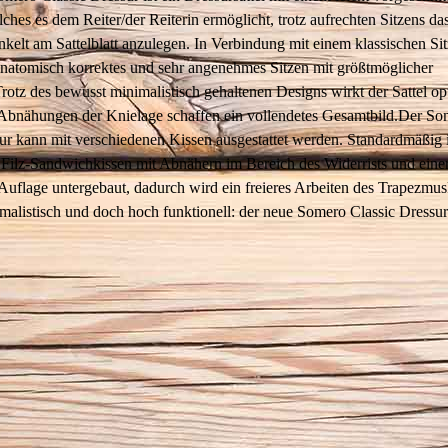
elches es dem Reiter/der Reiterin ermöglicht, trotz aufrechten Sitzens da
nkelt am Sattelblatt anzulegen. In Verbindung mit einem klassischen Sit
 anatomisch korrektes und sehr angenehmes Sitzen mit größtmöglicher
otz des bewusst minimalistisch gehaltenen Designs wirkt der Sattel op
Abnähungen der Knielage schaffen ein vollendetes Gesamtbild.Der So
ur kann mit verschiedenen Kissen ausgestattet werden. Standardmäßig is
 Filz-Sandwichkissen mit Abnähern im Bereich des Widerrists und eine
Auflage untergebaut, dadurch wird ein freieres Arbeiten des Trapezmus
imalistisch und doch hoch funktionell: der neue Somero Classic Dressur