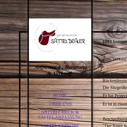
1093
Sommer 
Zum Verkauf 
Anpassung , Beratung
& Verkauf
Der Somero be
Rückenfreund
Die Sitzgröße 
HOME
Er hat Protec
ÜBER UNS
Er ist in ein
SATTELCHECK &
SATTELANPASSUNG
Beschreibun
SATTELANPROBE
"Der Sattel S