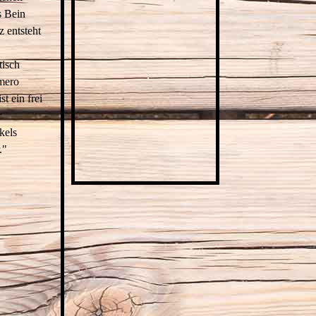
s Bein
z entsteht
tisch
mero
t ein frei
r
kels
."