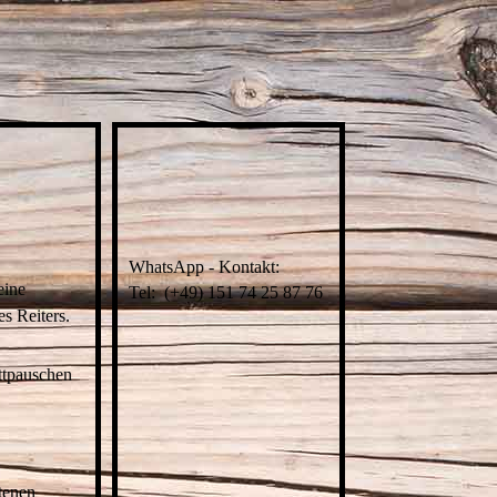
WhatsApp - Kontakt:
eine
Tel: (+49) 151 74 25 87 76
s Reiters.
ettpauschen
ttenen